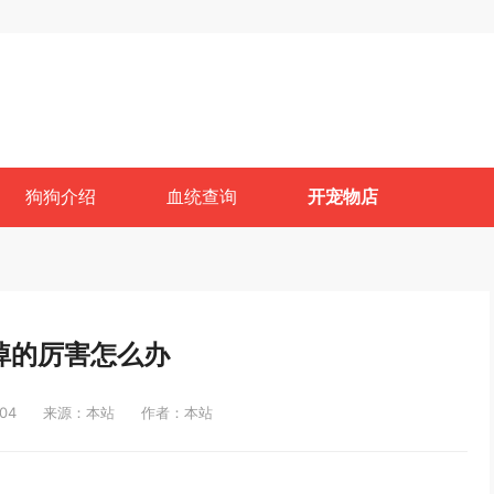
狗狗介绍
血统查询
开宠物店
掉的厉害怎么办
04
来源：本站
作者：本站