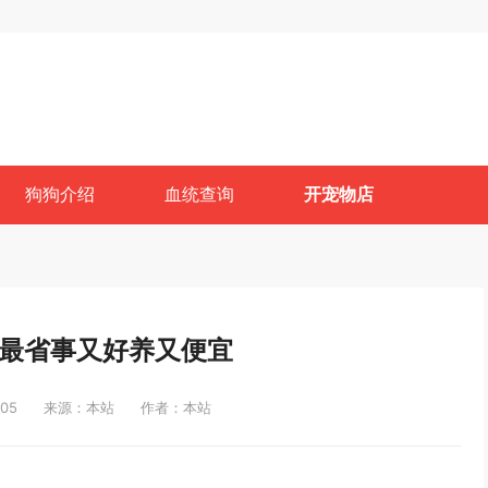
狗狗介绍
血统查询
开宠物店
最省事又好养又便宜
05
来源：本站
作者：本站